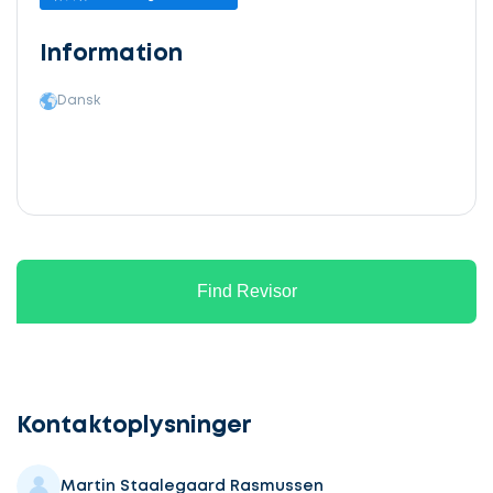
Information
Dansk
Find Revisor
Lad
os
komme
Kontaktoplysninger
i
gang
Martin Staalegaard Rasmussen