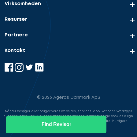
Virksomheden
Resurser
Partnere
Kontakt
© 2026 Ageras Danmark ApS
Når du besøger eller bruger vores websites, services, applikationer, værktøjer
eller beskeder, kan vi eller en autoriseret underleverandør bruge cookies o.lign.
til at gemme information for at gøre din brugeroplevelse bedre, hurtigere,
Find Revisor
sikrere samt i markedsføringsøjemed.