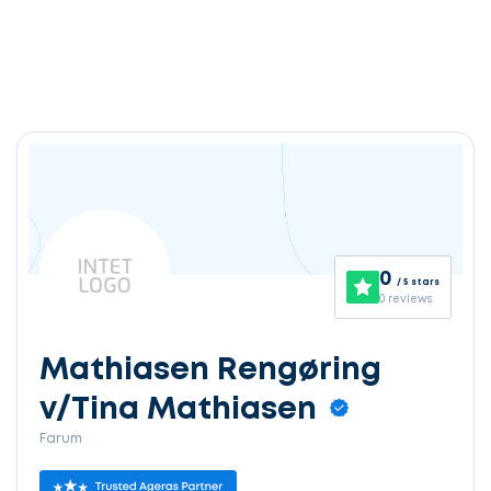
0
/ 5 stars
0 reviews
Mathiasen Rengøring
v/Tina Mathiasen
Farum