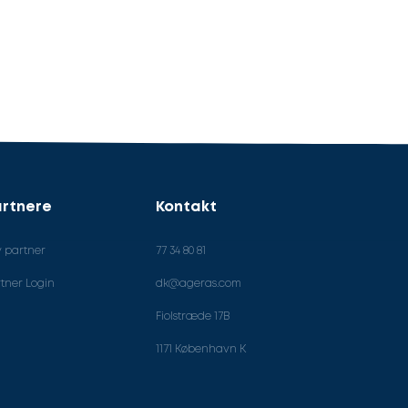
rtnere
Kontakt
v partner
77 34 80 81
tner Login
dk@ageras.com
Fiolstræde 17B
1171 København K