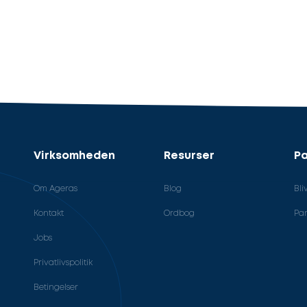
Virksomheden
Resurser
Pa
Om Ageras
Blog
Bli
Kontakt
Ordbog
Par
Jobs
Privatlivspolitik
Betingelser