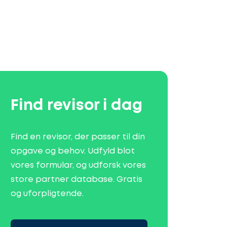
Find revisor i dag
Find en revisor, der passer til din
opgave og behov. Udfyld blot
vores formular, og udforsk vores
store partner database. Gratis
og uforpligtende.