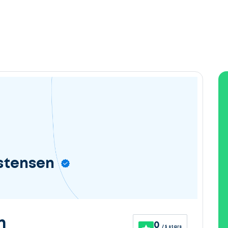
stensen
n
0
/ 5 stars