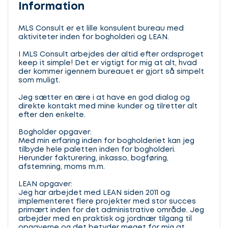
Information
MLS Consult er et lille konsulent bureau med
aktiviteter inden for bogholderi og LEAN.
I MLS Consult arbejdes der altid efter ordsproget
keep it simple! Det er vigtigt for mig at alt, hvad
der kommer igennem bureauet er gjort så simpelt
som muligt.
Jeg sætter en ære i at have en god dialog og
direkte kontakt med mine kunder og tilretter alt
efter den enkelte.
Bogholder opgaver:
Med min erfaring inden for bogholderiet kan jeg
tilbyde hele paletten inden for bogholderi.
Herunder fakturering, inkasso, bogføring,
afstemning, moms m.m.
LEAN opgaver:
Jeg har arbejdet med LEAN siden 2011 og
implementeret flere projekter med stor succes
primært inden for det administrative område. Jeg
arbejder med en praktisk og jordnær tilgang til
opgaverne og det betyder meget for mig at