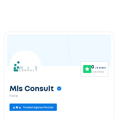
0
/ 5 stars
0 reviews
Mls Consult
Fanø