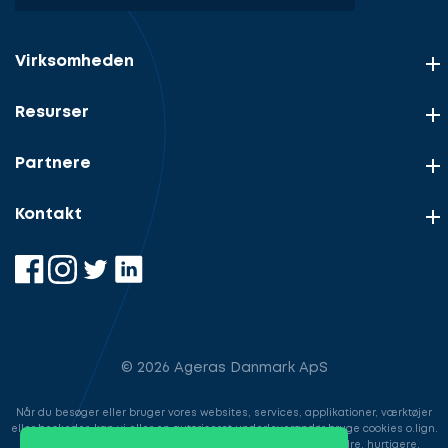
Virksomheden
Resurser
Partnere
Kontakt
© 2026 Ageras Danmark ApS
Når du besøger eller bruger vores websites, services, applikationer, værktøjer
eller beskeder, kan vi eller en autoriseret underleverandør bruge cookies o.lign.
til at gemme information for at gøre din brugeroplevelse bedre, hurtigere,