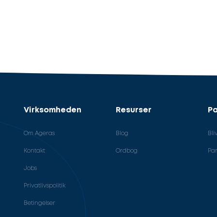
Virksomheden
Resurser
Pa
Om Ageras
Blog
Bli
Kontakt
Ordbog
Par
Jobs
Privatlivspolitik
Betingelser