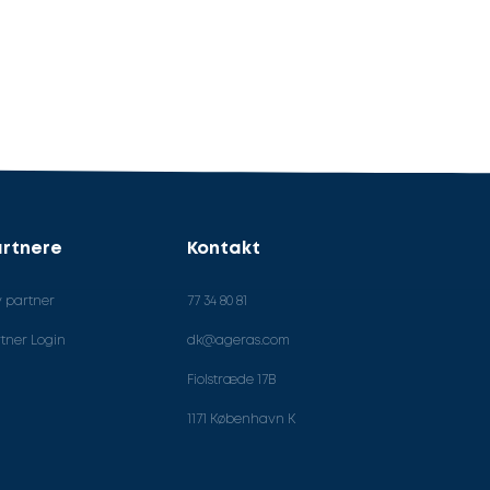
rtnere
Kontakt
v partner
77 34 80 81
tner Login
dk@ageras.com
Fiolstræde 17B
1171 København K