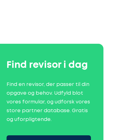
Find revisor i dag
Find en revisor, der passer til din
opgave og behov. Udfyld blot
vores formular, og udforsk vores
store partner database. Gratis
og uforpligtende.