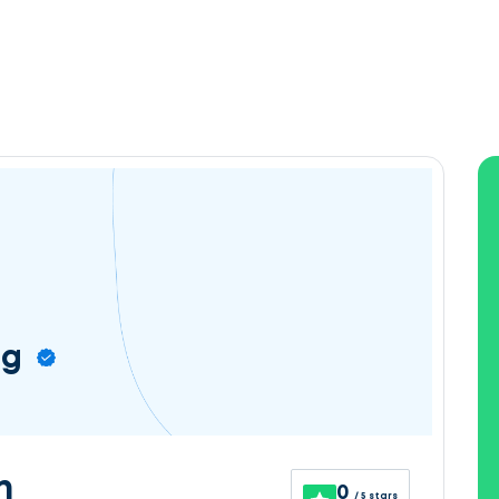
ng
n
0
/ 5 stars