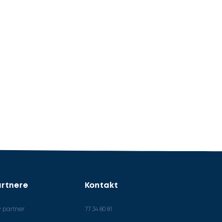
rtnere
Kontakt
v partner
77 34 80 81