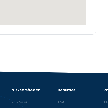
Virksomheden
Resurser
Pa
Om Ageras
Blog
Bli