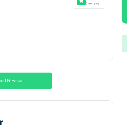
0 reviews
ind Revisor
r