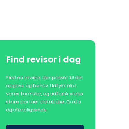
Find revisor i dag
Find en revisor, der passer til din
opgave og behov. Udfyld blot
vores formular, og udforsk vores
store partner database. Gratis
og uforpligtende.