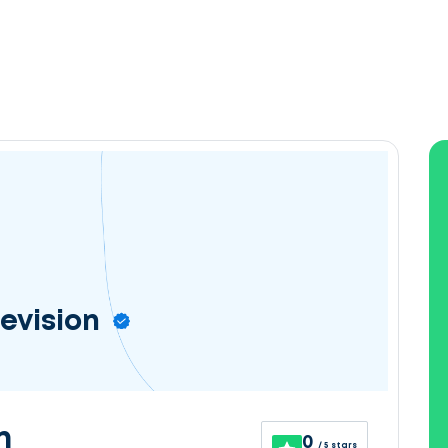
vision
n
0
/ 5 stars