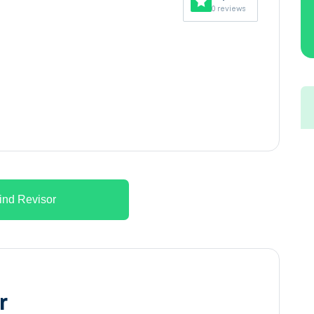
0 reviews
ind Revisor
r