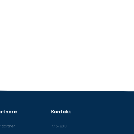
rtnere
Kontakt
v partner
77 34 80 81