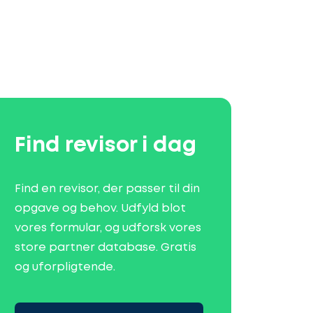
Find revisor i dag
Find en revisor, der passer til din
opgave og behov. Udfyld blot
vores formular, og udforsk vores
store partner database. Gratis
og uforpligtende.