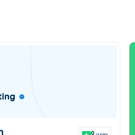
ting
n
0
/ 5 stars