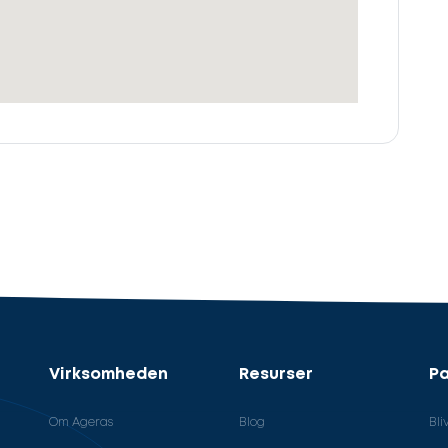
Virksomheden
Resurser
Pa
Om Ageras
Blog
Bli