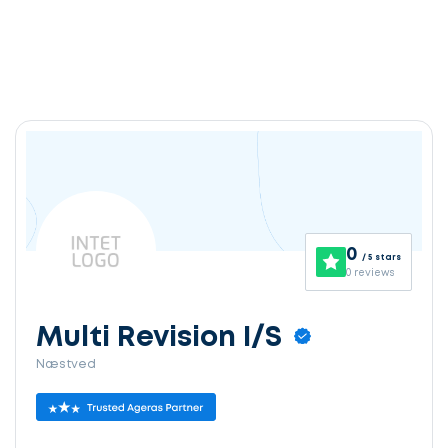
0
/ 5 stars
0 reviews
Multi Revision I/S
Næstved