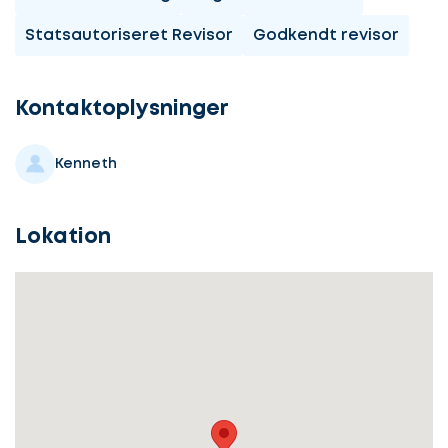
Statsautoriseret Revisor
Godkendt revisor
Lad
os
komme
Kontaktoplysninger
i
gang
Kenneth
Lokation
Lad
Vælg
os
service
komme
i
gang
Beskriv
din
sag
Hvilken