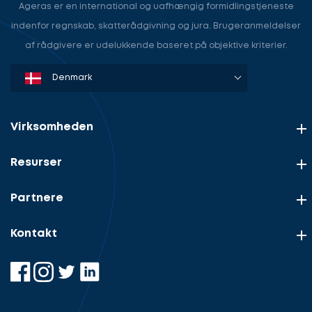
Ageras er en international og uafhængig formidlingstjeneste
indenfor regnskab, skatterådgivning og jura. Brugeranmeldelser
af rådgivere er udelukkende baseret på objektive kriterier.
Denmark
Sweden
Norway
Netherlands
Germany
USA
Virksomheden
Resurser
Partnere
Kontakt