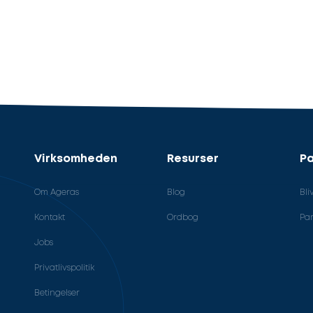
Virksomheden
Resurser
Pa
Om Ageras
Blog
Bli
Kontakt
Ordbog
Par
Jobs
Privatlivspolitik
Betingelser