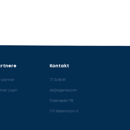
rtnere
Kontakt
v partner
77 34 80 81
tner Login
dk@ageras.com
Fiolstræde 17B
1171 København K