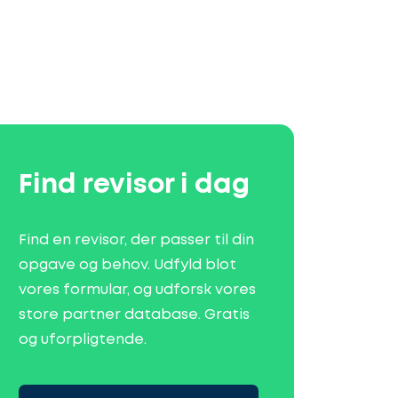
Find revisor i dag
Find en revisor, der passer til din
opgave og behov. Udfyld blot
vores formular, og udforsk vores
store partner database. Gratis
og uforpligtende.