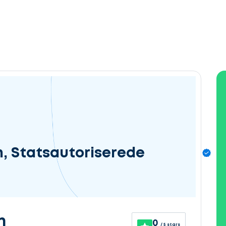
n, Statsautoriserede
n
0
/ 5 stars