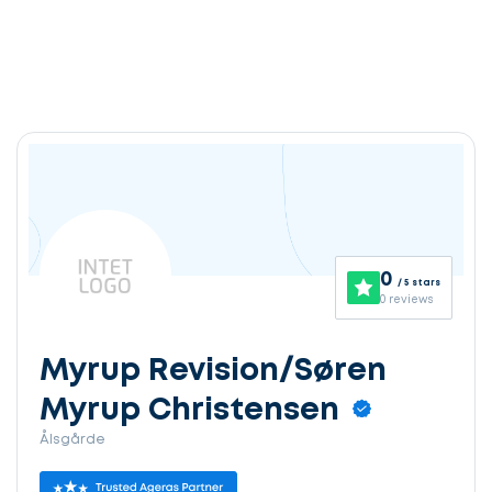
0
/ 5 stars
0 reviews
Myrup Revision/Søren
Myrup Christensen
Ålsgårde