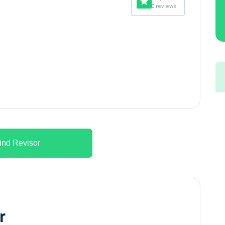
0 reviews
ind Revisor
r