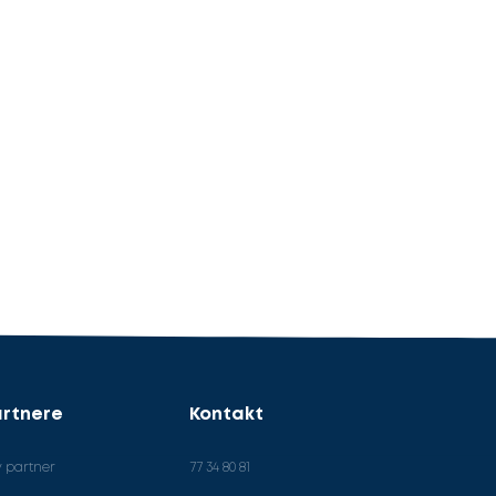
rtnere
Kontakt
v partner
77 34 80 81