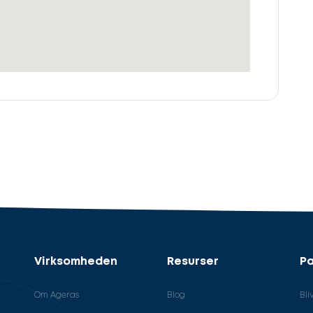
Virksomheden
Resurser
Pa
Om Ageras
Blog
Bli