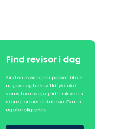
Find revisor i dag
Find en revisor, der passer til din
opgave og behov. Udfyld blot
vores formular, og udforsk vores
store partner database. Gratis
og uforpligtende.