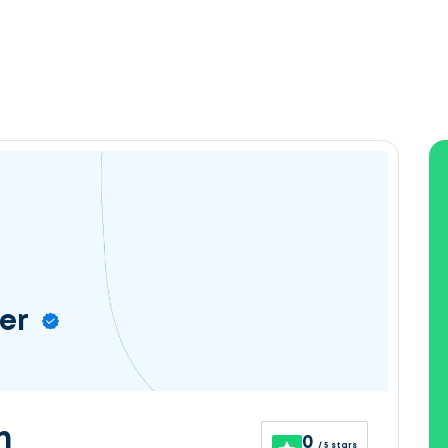
er
n
0
/ 5 stars