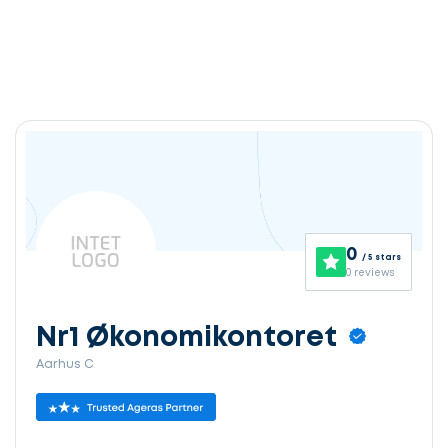
0
/ 5 stars
0 reviews
Nr1 Økonomikontoret
Aarhus C