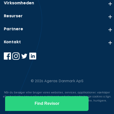
Virksomheden
Resurser
Partnere
Kontakt
© 2026 Ageras Danmark ApS
Når du besøger eller bruger vores websites, services, applikationer, værktøjer
eller beskeder, kan vi eller en autoriseret underleverandør bruge cookies o.lign.
til at gemme information for at gøre din brugeroplevelse bedre, hurtigere,
Find Revisor
sikrere samt i markedsføringsøjemed.