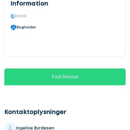
Information
Dansk
Bogholder
Find Revisor
Lad
os
komme
Kontaktoplysninger
i
gang
Ingelise Byrdesen