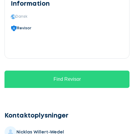
Information
Dansk
Revisor
Find Revisor
Lad
os
komme
Kontaktoplysninger
i
gang
Nicklas Willert-Wedel