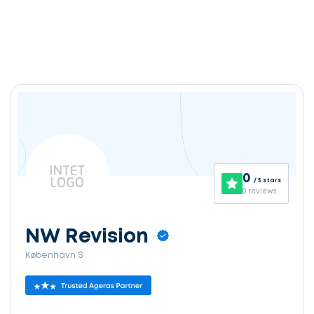
0
/ 5 stars
0 reviews
NW Revision
København S