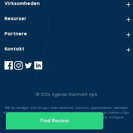
Virksomheden
Resurser
Partnere
Kontakt
© 2026 Ageras Danmark ApS
Når du besøger eller bruger vores websites, services, applikationer, værktøjer
eller beskeder, kan vi eller en autoriseret underleverandør bruge cookies o.lign.
til at gemme information for at gøre din brugeroplevelse bedre, hurtigere,
Find Revisor
sikrere samt i markedsføringsøjemed.