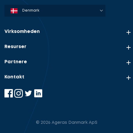
Denmark
Sweden
Norway
Netherlands
Germany
USA
Virksomheden
Resurser
Partnere
Kontakt
© 2026 Ageras Danmark ApS