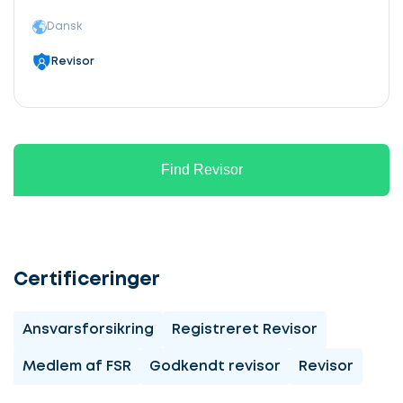
Dansk
Revisor
Find Revisor
Certificeringer
Ansvarsforsikring
Registreret Revisor
Medlem af FSR
Godkendt revisor
Revisor
Lad