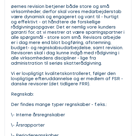
øernes revision betjener både store og små
virksomheder, derfor skal vores medarbejderstab
være dynamisk og engageret og vant til - hurtigt
og effektivt - at håndtere de forskellige
rådgivningsopgaver. Det er nemlig vore kunders
garanti for, at vi mestrer at være sparringspartner i
alle spørgsmål - store som små. Revisors arbejde
er i dag mere end blot bogføring, afstemning,
budget- og regnskabsudarbejdelse, samt revision.
Revisoren skal i dag kunne indgå med rådgivning i
alle virksomhedens discipliner - lige fra
administration til seriøs skatterådgivning.
Vi er lovpligtigt kvalitetskontrolleret, følger den
lovpligtige efteruddannelse og er medlem af FSR -
danske revisorer (det tidligere FRR).
Regnskab:
Der findes mange typer regnskaber - f.eks.:
\- Interne årsregnskaber
\- Årsrapporter
\- Perioderegnskaber