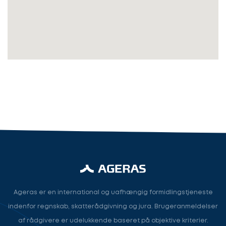
Revisor
Revisor/Bogholder
Advokat/Jurist
Næste
Ageras er en international og uafhængig formidlingstjeneste
indenfor regnskab, skatterådgivning og jura. Brugeranmeldelser
af rådgivere er udelukkende baseret på objektive kriterier.