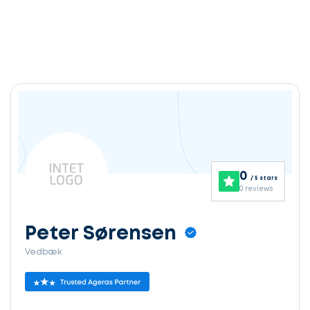
0
/ 5 stars
0 reviews
Peter Sørensen
Vedbæk