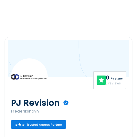
0
/ 5 stars
0 reviews
PJ Revision
Frederikshavn