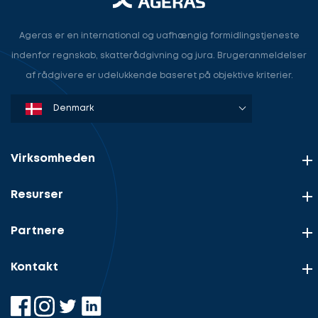
Ageras er en international og uafhængig formidlingstjeneste
indenfor regnskab, skatterådgivning og jura. Brugeranmeldelser
af rådgivere er udelukkende baseret på objektive kriterier.
Denmark
Sweden
Norway
Netherlands
Germany
USA
Virksomheden
Resurser
Partnere
Kontakt