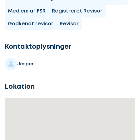
Medlem af FSR
Registreret Revisor
Godkendt revisor
Revisor
Lad
os
komme
Kontaktoplysninger
i
gang
Jesper
Lokation
Lad
Vælg
os
service
komme
i
gang
Beskriv
din