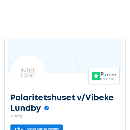
0
/ 5 stars
0 reviews
Polaritetshuset v/Vibeke
Lundby
Viborg