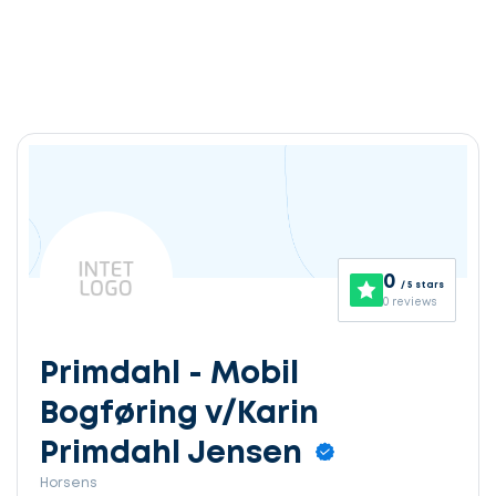
0
/ 5 stars
0 reviews
Primdahl - Mobil
Bogføring v/Karin
Primdahl Jensen
Horsens