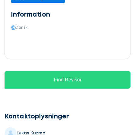
Information
Dansk
Find Revisor
Lad
os
komme
Kontaktoplysninger
i
gang
Lukas Kuzma