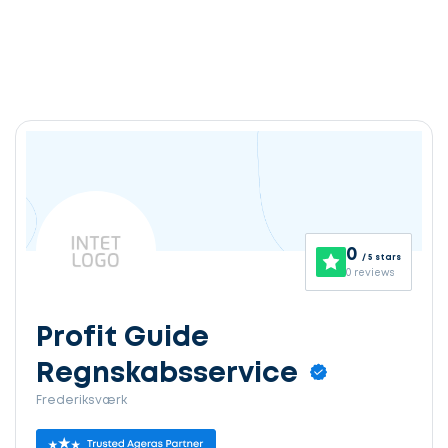
0
/ 5 stars
0 reviews
Profit Guide
Regnskabsservice
Frederiksværk