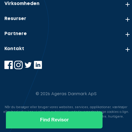
Virksomheden
Resurser
Partnere
Kontakt
© 2026 Ageras Danmark ApS
Når du besøger eller bruger vores websites, services, applikationer, værktøjer
eller beskeder, kan vi eller en autoriseret underleverandør bruge cookies o.lign.
til at gemme information for at gøre din brugeroplevelse bedre, hurtigere,
Find Revisor
sikrere samt i markedsføringsøjemed.