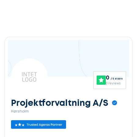
0
/ 5 stars
0 reviews
Projektforvaltning A/S
Hørsholm