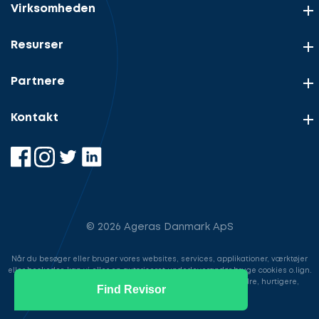
Virksomheden
Resurser
Partnere
Kontakt
© 2026 Ageras Danmark ApS
Når du besøger eller bruger vores websites, services, applikationer, værktøjer
eller beskeder, kan vi eller en autoriseret underleverandør bruge cookies o.lign.
til at gemme information for at gøre din brugeroplevelse bedre, hurtigere,
Find Revisor
sikrere samt i markedsføringsøjemed.