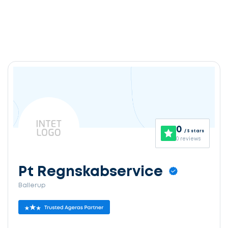
0
/ 5 stars
0 reviews
Pt Regnskabservice
Ballerup