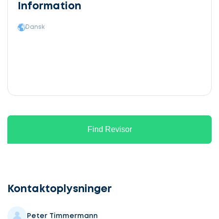
Information
Dansk
Find Revisor
Lad
os
komme
Kontaktoplysninger
i
gang
Peter Timmermann