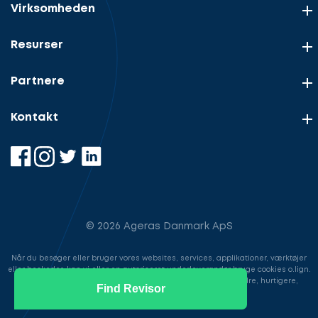
Virksomheden
Resurser
Partnere
Kontakt
© 2026 Ageras Danmark ApS
Når du besøger eller bruger vores websites, services, applikationer, værktøjer
eller beskeder, kan vi eller en autoriseret underleverandør bruge cookies o.lign.
til at gemme information for at gøre din brugeroplevelse bedre, hurtigere,
Find Revisor
sikrere samt i markedsføringsøjemed.