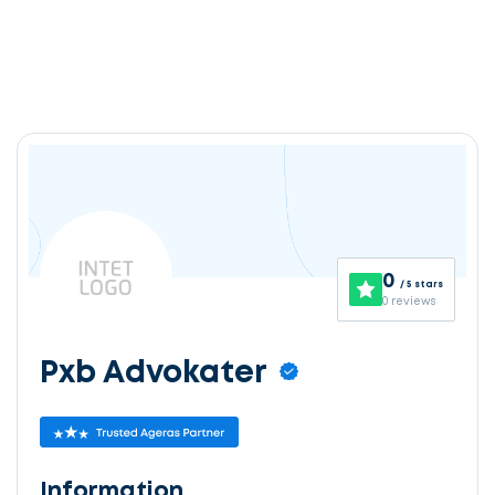
0
/ 5 stars
0 reviews
Pxb Advokater
Information