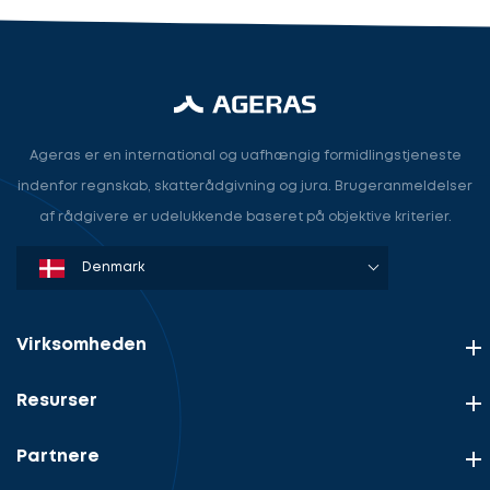
Ageras er en international og uafhængig formidlingstjeneste
indenfor regnskab, skatterådgivning og jura. Brugeranmeldelser
af rådgivere er udelukkende baseret på objektive kriterier.
Denmark
Sweden
Norway
Netherlands
Germany
USA
Virksomheden
Resurser
Partnere