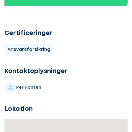
Certificeringer
Ansvarsforsikring
Lad
os
komme
Kontaktoplysninger
i
gang
Per Hansen
Lokation
Lad
Vælg
os
service
komme