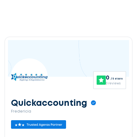
0
/ 5 stars
0 reviews
Quickaccounting
Fredericia