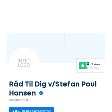
0
/ 5 stars
0 reviews
Råd Til Dig v/Stefan Poul
Hansen
Sønderborg