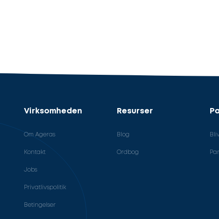
Virksomheden
Resurser
Pa
Om Ageras
Blog
Bli
Kontakt
Ordbog
Par
Jobs
Privatlivspolitik
Betingelser