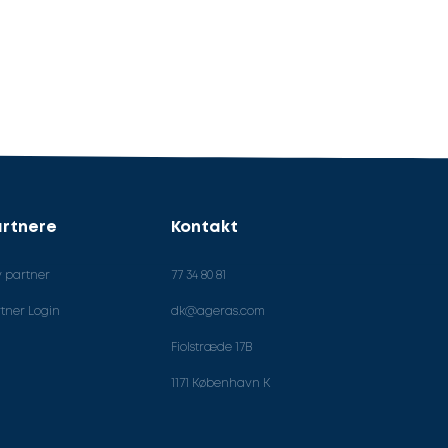
rtnere
Kontakt
v partner
77 34 80 81
tner Login
dk@ageras.com
Fiolstræde 17B
1171 København K