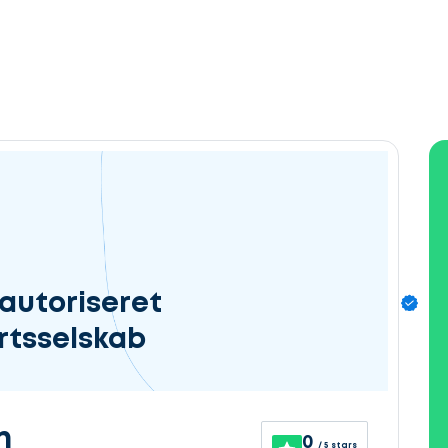
autoriseret
rtsselskab
n
0
/ 5 stars