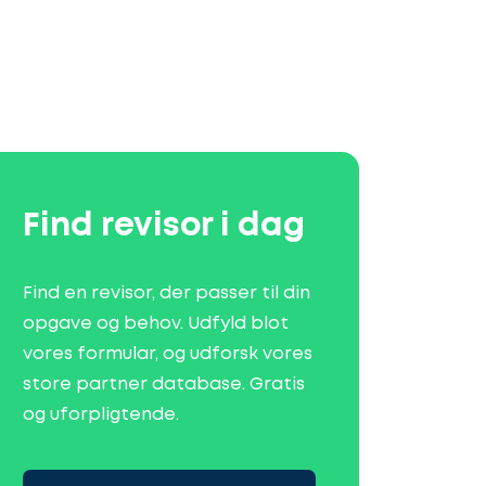
Find revisor i dag
Find en revisor, der passer til din
opgave og behov. Udfyld blot
vores formular, og udforsk vores
store partner database. Gratis
og uforpligtende.