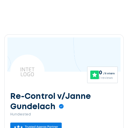
0
/ 5 stars
0 reviews
Re-Control v/Janne
Gundelach
Hundested