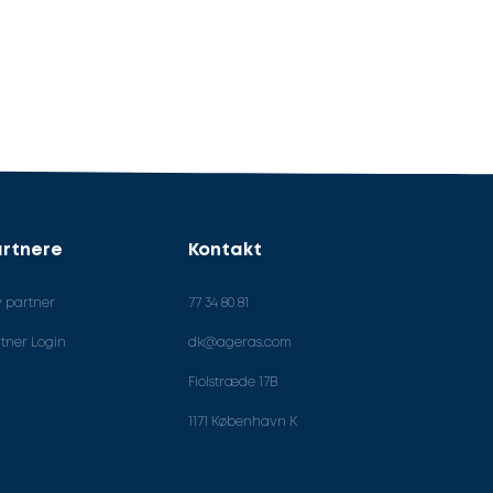
rtnere
Kontakt
v partner
77 34 80 81
tner Login
dk@ageras.com
Fiolstræde 17B
1171 København K