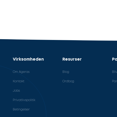
Virksomheden
Resurser
Pa
Om Ageras
Blog
Bli
Kontakt
Ordbog
Par
Jobs
Privatlivspolitik
Betingelser