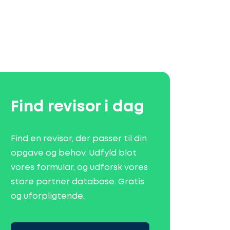
Find revisor i dag
Find en revisor, der passer til din
opgave og behov. Udfyld blot
vores formular, og udforsk vores
store partner database. Gratis
og uforpligtende.