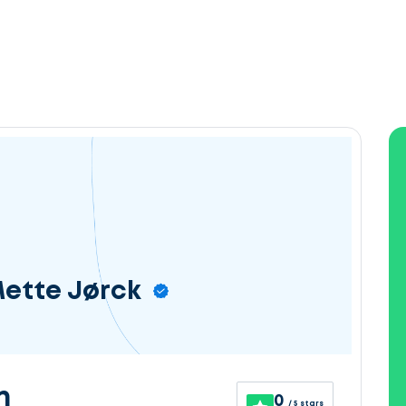
ette Jørck
n
0
/ 5 stars