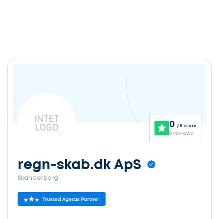
0
/ 5 stars
0 reviews
regn-skab.dk ApS
Skanderborg