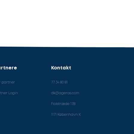
rtnere
Kontakt
v partner
77 34 80 81
tner Login
dk@ageras.com
Fiolstræde 17B
1171 København K