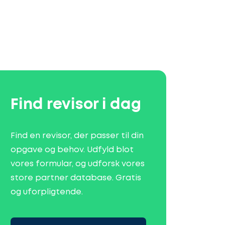
Find revisor i dag
Find en revisor, der passer til din
opgave og behov. Udfyld blot
vores formular, og udforsk vores
store partner database. Gratis
og uforpligtende.