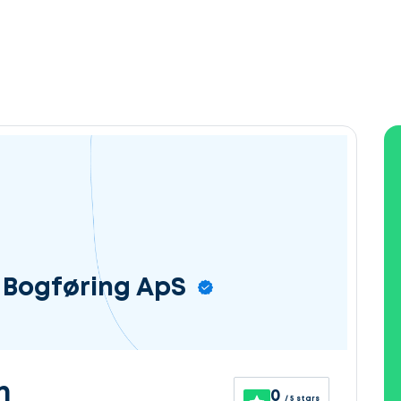
 Bogføring ApS
n
0
/ 5 stars