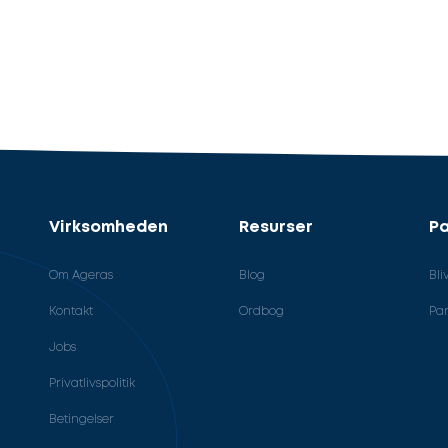
Virksomheden
Resurser
Pa
Om Ageras
Blog
Bli
Kontakt
Ordbog
Par
Jobs
Privatlivspolitik
Betingelser