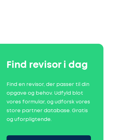
Find revisor i dag
Find en revisor, der passer til din
opgave og behov. Udfyld blot
vores formular, og udforsk vores
store partner database. Gratis
og uforpligtende.