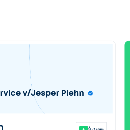
vice v/Jesper Plehn
n
4
/ 5 stars