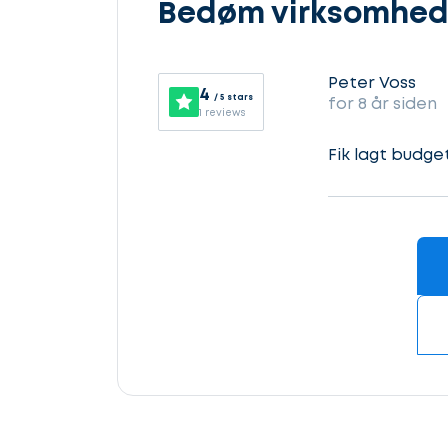
Bedøm virksomhe
din
sag
Lad
os
Peter Voss
4
/ 5 stars
for 8 år siden
komme
1 reviews
Kontaktoplysninger
i
Fik lagt budge
gang
Hvilken
samarbejdspartner
Revisor
søger
du?