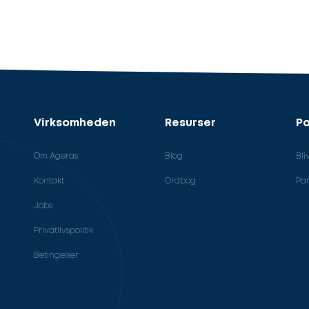
Virksomheden
Resurser
Pa
Om Ageras
Blog
Bli
Kontakt
Ordbog
Par
Jobs
Privatlivspolitik
Betingelser