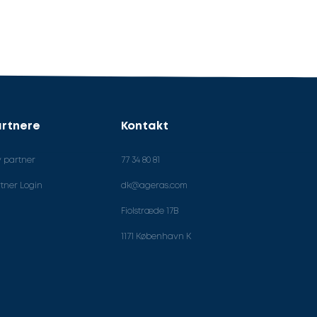
rtnere
Kontakt
v partner
77 34 80 81
tner Login
dk@ageras.com
Fiolstræde 17B
1171 København K