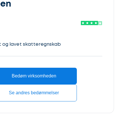
den
t og lavet skatteregnskab
Bedøm virksomheden
Se andres bedømmelser