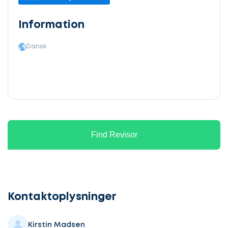
Information
Dansk
Find Revisor
Lad
os
komme
Kontaktoplysninger
i
gang
Kirstin Madsen