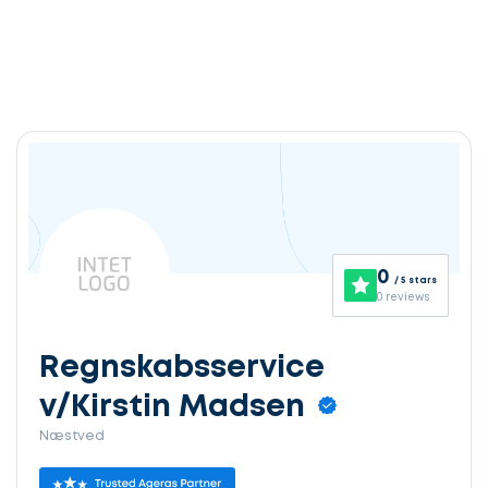
0
/ 5 stars
0 reviews
Regnskabsservice
v/Kirstin Madsen
Næstved