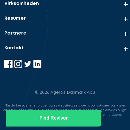
Virksomheden
Resurser
Partnere
Kontakt
© 2026 Ageras Danmark ApS
Når du besøger eller bruger vores websites, services, applikationer, værktøjer
eller beskeder, kan vi eller en autoriseret underleverandør bruge cookies o.lign.
til at gemme information for at gøre din brugeroplevelse bedre, hurtigere,
Find Revisor
sikrere samt i markedsføringsøjemed.