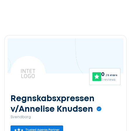
0
/ 5 stars
0 reviews
Regnskabsxpressen
v/Annelise Knudsen
Svendborg