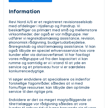
Information
Revi Nord A/S er et registreret revisionsselskab
med afdelinger i Hjallerup og Pandrup. Vi
beskæftiger os primært med små og mellemstore
virksomheder, der også er vor målgruppe. Her
udfører vi regnskabsmæssig assistance, revision,
økonomisk rådgivning, budgetudarbejdelse,
årsregnskab og skattemæssig assistance. Vi kan
også tilbyde en speciel erhvervsservice hos vore
kunder eller via dataoverførsel. Vi har fastlagt
vores målgruppe ud fra den kapacitet vi kan
rumme og samtidig er vi i stand til at yde en
service og et prisniveau hvor vi er særdeles
konkurrencedygtige.
Vi søger endvidere at specialisere os indenfor
forskellige fagområder, således at vi med
fornuftige resourser, kan tilbyde den optimale
service til den rigtige pris.
Endvidere er det os meget magtpåliggende at
tilrettelægge vor rådgivning således at vore