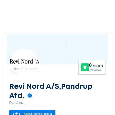
0
/ 5 stars
0 reviews
Revi Nord A/S,Pandrup
Afd.
Pandrup