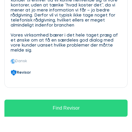
kunder til enhver tid vil kunne henvende sig til vore
kontorer, uden at tænke “hvad koster det”, da vi
mener at jo mere information vi får – jo bedre
rådgivning. Derfor vil vi typisk ikke tage noget for
telefonisk rådgivning, hvilket ellers er meget
almindeligt indenfor branchen
Vores virksomhed bærer i det hele taget præg af
et ønske om at få en særdeles god dialog med
vore kunder uanset hvilke problemer der måtte
melde sig.
Dansk
Revisor
Find Revisor