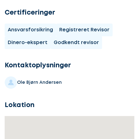
Certificeringer
Ansvarsforsikring
Registreret Revisor
Dinero-ekspert
Godkendt revisor
Lad
os
komme
Kontaktoplysninger
i
gang
Ole Bjørn Andersen
Lokation
Lad
Vælg
os
service
komme
i