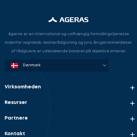
Ageras er en international og uafhængig formidlingstjeneste
indenfor regnskab, skatterådgivning og jura. Brugeranmeldelser
af rådgivere er udelukkende baseret på objektive kriterier.
Denmark
Sweden
Norway
Netherlands
Germany
USA
Virksomheden
Resurser
Partnere
Kontakt