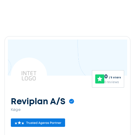
0
/ 5 stars
0 reviews
Reviplan A/S
Køge