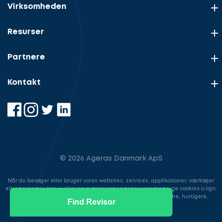
Virksomheden
Resurser
Partnere
Kontakt
© 2026 Ageras Danmark ApS
Når du besøger eller bruger vores websites, services, applikationer, værktøjer
eller beskeder, kan vi eller en autoriseret underleverandør bruge cookies o.lign.
til at gemme information for at gøre din brugeroplevelse bedre, hurtigere,
Find Revisor
sikrere samt i markedsføringsøjemed.