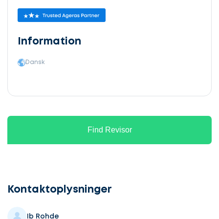
Information
Dansk
Find Revisor
Lad
os
komme
Kontaktoplysninger
i
gang
Ib Rohde