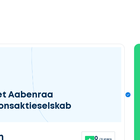
et Aabenraa
onsaktieselskab
n
0
/ 5 stars