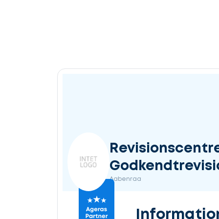
Revisionscentr
Godkendtrevisi
Aabenraa
Informatio