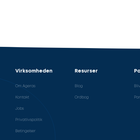
Virksomheden
Resurser
Pa
Om Ageras
Blog
Bli
Kontakt
Ordbog
Par
Jobs
Privatlivspolitik
Betingelser