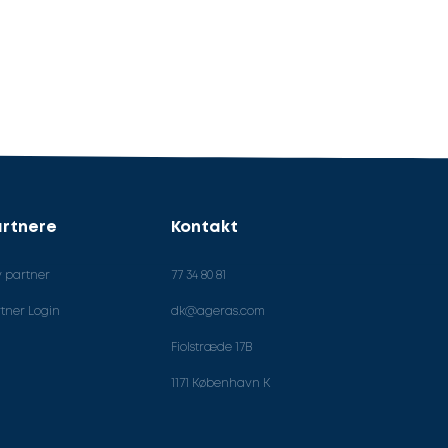
rtnere
Kontakt
v partner
77 34 80 81
tner Login
dk@ageras.com
Fiolstræde 17B
1171 København K