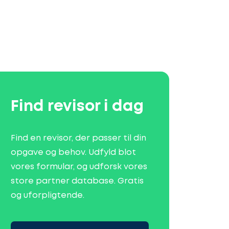
Find revisor i dag
Find en revisor, der passer til din
opgave og behov. Udfyld blot
vores formular, og udforsk vores
store partner database. Gratis
og uforpligtende.