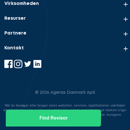
Virksomheden
Resurser
Partnere
Kontakt
© 2026 Ageras Danmark ApS
Når du besøger eller bruger vores websites, services, applikationer, værktøjer
eller beskeder, kan vi eller en autoriseret underleverandør bruge cookies o.lign.
til at gemme information for at gøre din brugeroplevelse bedre, hurtigere,
Find Revisor
sikrere samt i markedsføringsøjemed.