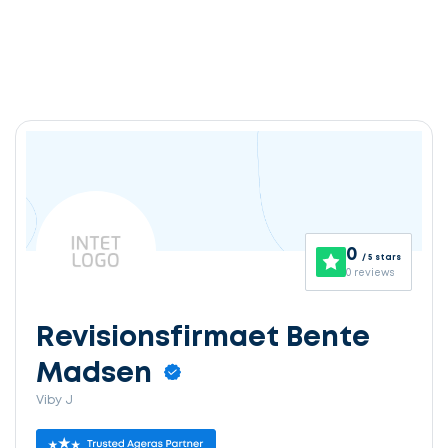
0
/ 5 stars
0 reviews
Revisionsfirmaet Bente
Madsen
Viby J