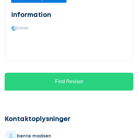
Information
Dansk
Find Revisor
Lad
os
komme
Kontaktoplysninger
i
gang
bente madsen