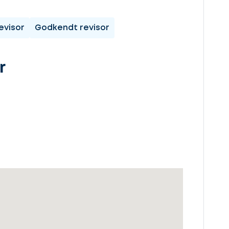
evisor
Godkendt revisor
r