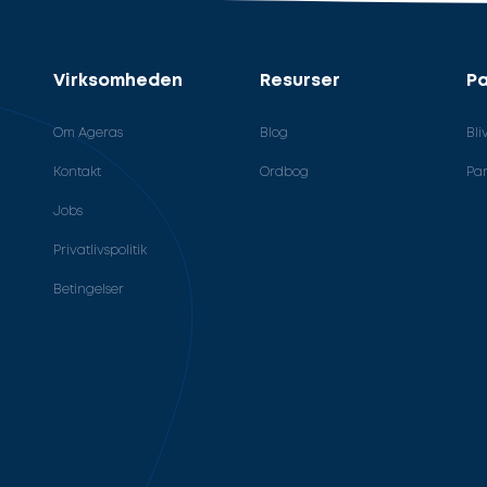
Virksomheden
Resurser
Pa
Om Ageras
Blog
Bli
Kontakt
Ordbog
Par
Jobs
Privatlivspolitik
Betingelser