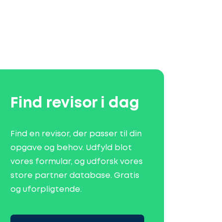
Find revisor i dag
Find en revisor, der passer til din
opgave og behov. Udfyld blot
vores formular, og udforsk vores
store partner database. Gratis
og uforpligtende.