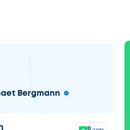
rmaet Bergmann
n
0
/ 5 stars