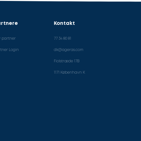
rtnere
Kontakt
v partner
77 34 80 81
tner Login
dk@ageras.com
Fiolstræde 17B
1171 København K