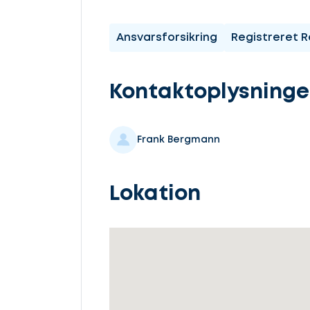
komme
i
Ansvarsforsikring
Registreret R
gang
Kontaktoplysninge
Frank Bergmann
Vælg
service
Lokation
Beskriv
din
sag
Lad
os