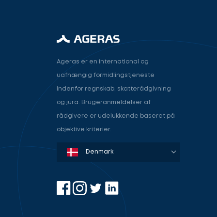
Ageras er en international og
uafhængig formidlingstjeneste
indenfor regnskab, skatterådgivning
og jura. Brugeranmeldelser af
rådgivere er udelukkende baseret på
objektive kriterier.
Denmark
Sweden
Norway
Netherlands
Germany
USA