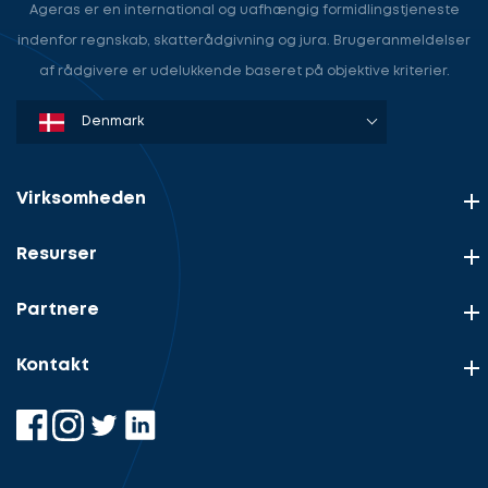
Ageras er en international og uafhængig formidlingstjeneste
indenfor regnskab, skatterådgivning og jura. Brugeranmeldelser
af rådgivere er udelukkende baseret på objektive kriterier.
Denmark
Sweden
Norway
Netherlands
Germany
USA
Virksomheden
Resurser
Partnere
Kontakt