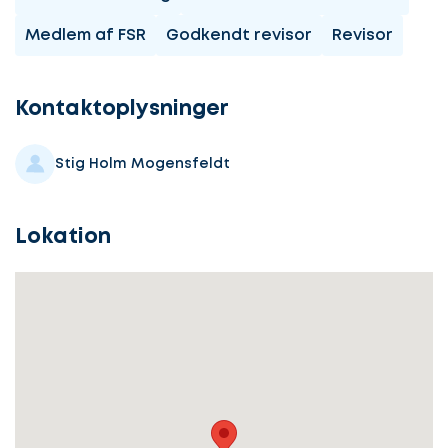
Medlem af FSR
Godkendt revisor
Revisor
Lad
os
komme
Kontaktoplysninger
i
gang
Stig Holm Mogensfeldt
Lokation
Lad
Vælg
os
service
komme
i
gang
Beskriv
din
sag
Hvilken