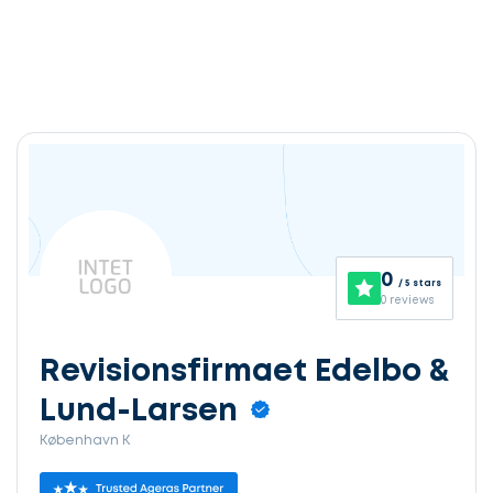
0
/ 5 stars
0 reviews
Revisionsfirmaet Edelbo &
Lund-Larsen
København K