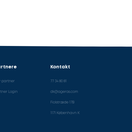
rtnere
Kontakt
v partner
77 34 80 81
tner Login
dk@ageras.com
Fiolstræde 17B
1171 København K