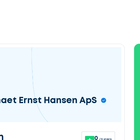
maet Ernst Hansen ApS
n
0
/ 5 stars