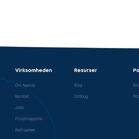
Virksomheden
Resurser
Pa
Om Ageras
Blog
Bli
Kontakt
Ordbog
Par
Jobs
Privatlivspolitik
Betingelser