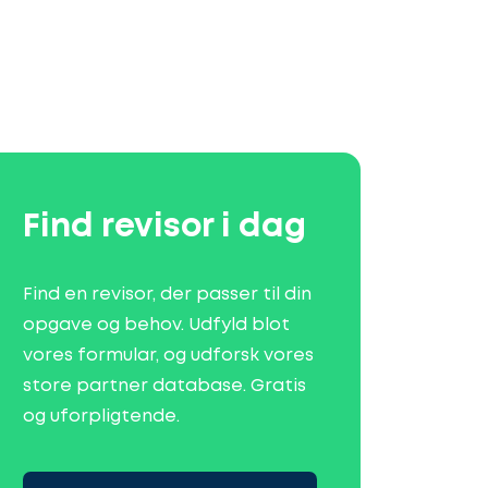
Find revisor i dag
Find en revisor, der passer til din
opgave og behov. Udfyld blot
vores formular, og udforsk vores
store partner database. Gratis
og uforpligtende.