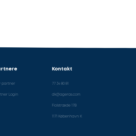
rtnere
Kontakt
v partner
77 34 80 81
tner Login
dk@ageras.com
Fiolstræde 17B
1171 København K