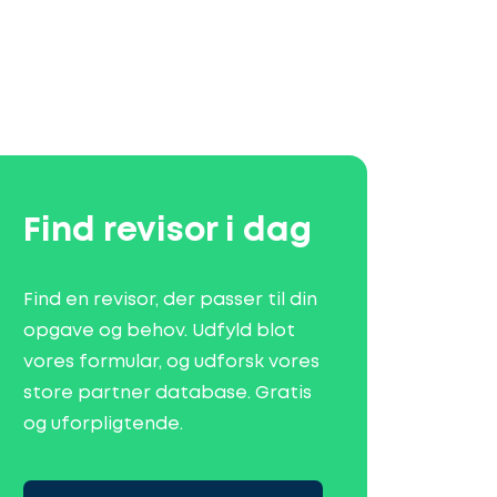
Find revisor i dag
Find en revisor, der passer til din
opgave og behov. Udfyld blot
vores formular, og udforsk vores
store partner database. Gratis
og uforpligtende.