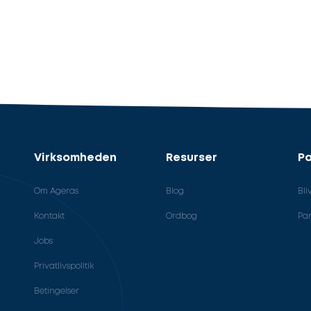
Virksomheden
Resurser
Pa
Om Ageras
Blog
Bli
Kontakt
Ordbog
Par
Jobs
Privatlivspolitik
Betingelser