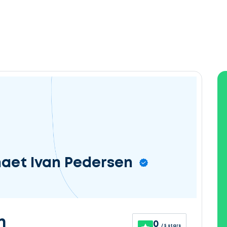
maet Ivan Pedersen
n
0
/ 5 stars