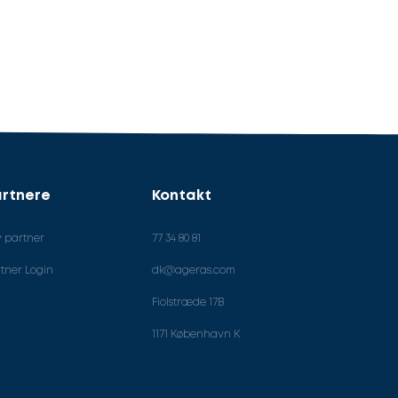
rtnere
Kontakt
v partner
77 34 80 81
tner Login
dk@ageras.com
Fiolstræde 17B
1171 København K