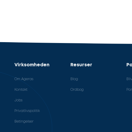
Virksomheden
Resurser
Pa
Om Ageras
Blog
Bli
Kontakt
Ordbog
Par
Jobs
Privatlivspolitik
Betingelser