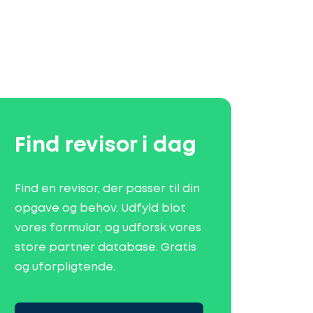
Find revisor i dag
Find en revisor, der passer til din
opgave og behov. Udfyld blot
vores formular, og udforsk vores
store partner database. Gratis
og uforpligtende.