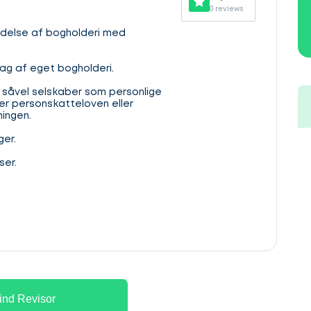
0 reviews
jdelse af bogholderi med
lag af eget bogholderi.
 såvel selskaber som personlige
er personskatteloven eller
ingen.
er.
ser.
ind Revisor