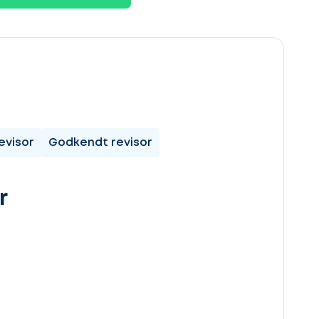
evisor
Godkendt revisor
r