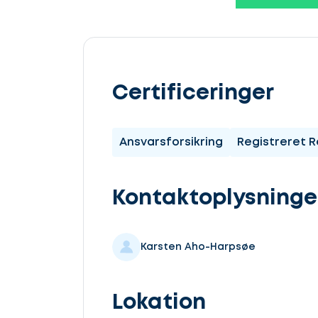
Lad
os
Certificeringer
komme
i
Ansvarsforsikring
Registreret R
gang
Kontaktoplysninge
Karsten Aho-Harpsøe
Vælg
service
Lokation