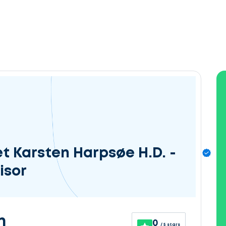
t Karsten Harpsøe H.D. -
isor
n
0
/ 5 stars