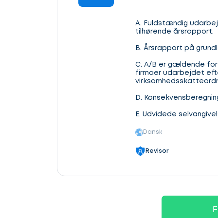
A. Fuldstændig udarbe
tilhørende årsrapport.
B. Årsrapport på grund
C. A/B er gældende for
firmaer udarbejdet eft
virksomhedsskatteordn
D. Konsekvensberegning
E. Udvidede selvangivel
Dansk
Revisor
F