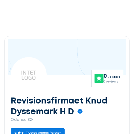
0
/ 5 stars
0 reviews
Revisionsfirmaet Knud
Dyssemark H D
Odense SØ