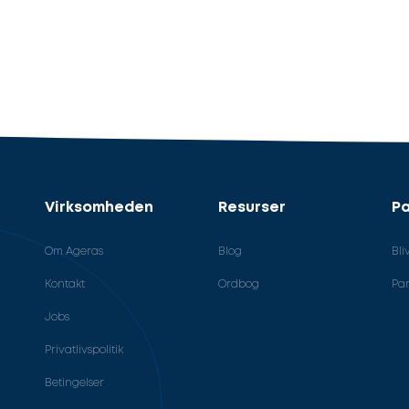
Virksomheden
Resurser
Pa
Om Ageras
Blog
Bli
Kontakt
Ordbog
Par
Jobs
Privatlivspolitik
Betingelser