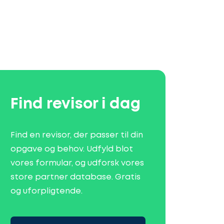
Find revisor i dag
Find en revisor, der passer til din
opgave og behov. Udfyld blot
vores formular, og udforsk vores
store partner database. Gratis
og uforpligtende.