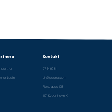
rtnere
Kontakt
v partner
77 34 80 81
tner Login
dk@ageras.com
Fiolstræde 17B
1171 København K