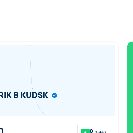
RIK B KUDSK
n
0
/ 5 stars