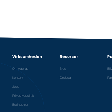
Virksomheden
Resurser
Pa
Om Ageras
Blog
Bli
Kontakt
Ordbog
Par
Jobs
Privatlivspolitik
Betingelser