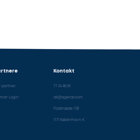
rtnere
Kontakt
v partner
77 34 80 81
tner Login
dk@ageras.com
Fiolstræde 17B
1171 København K