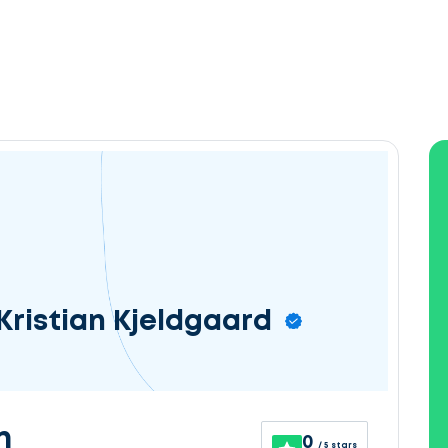
Kristian Kjeldgaard
n
0
/ 5 stars