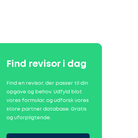
Find revisor i dag
Find en revisor, der passer til din
opgave og behov. Udfyld blot
vores formular, og udforsk vores
store partner database. Gratis
og uforpligtende.