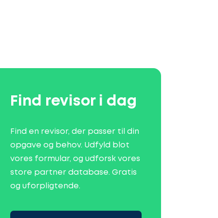
Find revisor i dag
Find en revisor, der passer til din
opgave og behov. Udfyld blot
vores formular, og udforsk vores
store partner database. Gratis
og uforpligtende.