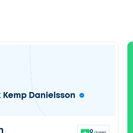
ik Kemp Danielsson
n
0
/ 5 stars