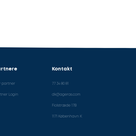
rtnere
Kontakt
v partner
77 34 80 81
tner Login
dk@ageras.com
Fiolstræde 17B
1171 København K