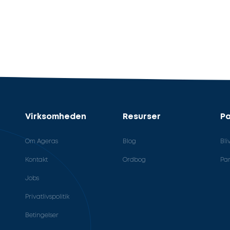
Virksomheden
Resurser
Pa
Om Ageras
Blog
Bli
Kontakt
Ordbog
Par
Jobs
Privatlivspolitik
Betingelser