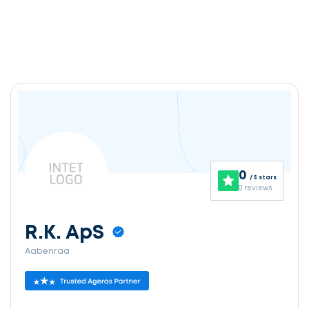
0
/ 5 stars
0 reviews
R.K. ApS
Aabenraa