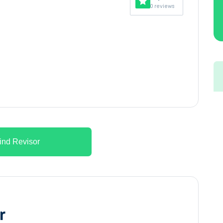
0 reviews
ind Revisor
r