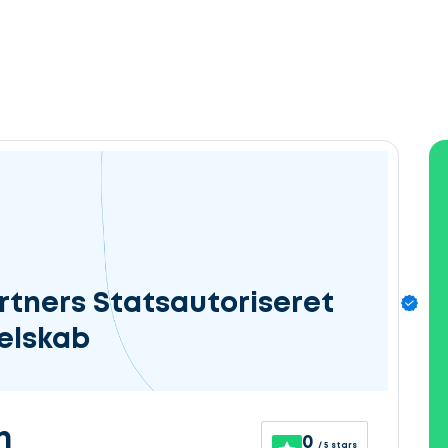
rtners Statsautoriseret
elskab
n
0
/ 5 stars