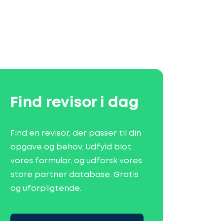
Find revisor i dag
Find en revisor, der passer til din
opgave og behov. Udfyld blot
vores formular, og udforsk vores
store partner database. Gratis
og uforpligtende.