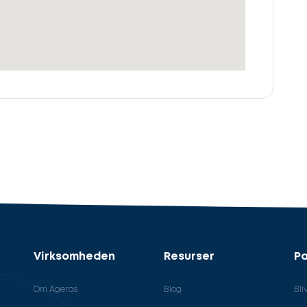
Virksomheden
Resurser
Pa
Om Ageras
Blog
Bli