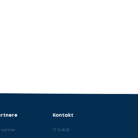
rtnere
Kontakt
v partner
77 34 80 81