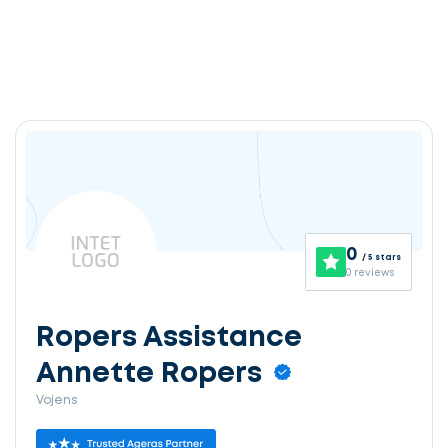
0
/ 5 stars
0 reviews
Ropers Assistance
Annette Ropers
Vojens