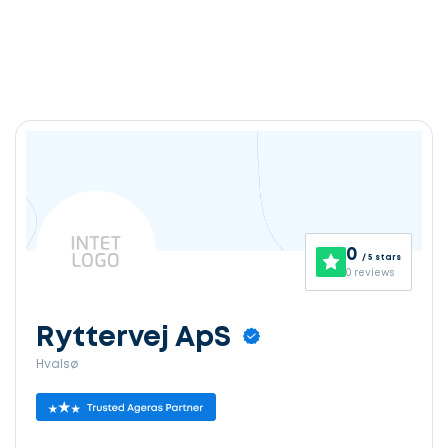
0
/ 5 stars
0 reviews
Ryttervej ApS
Hvalsø